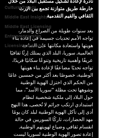
نادرة لإعادة تشكيل مستقبل البلاد من خلال 
Cultural Trends
خارطة طريق متوازنة تجمع بين الإرث 
الثقافي والقيم التقدمية
Middle East Insights
Middle East Licensing
بعد سنوات طويلة من الصراع والدمار، 
Entrepreneurship
تواجه الأمم تحديات جسيمة في إعادة بناء 
هويتها واستعادة مكانتها على الساحة 
Licensing Industry
العالمية. سوريا، البلد الذي يمتلك إرثًا ثقافيًا 
عريقًا وأهمية تاريخية وتنوعًا سكانيًا فريدًا، 
تواجه تحديًا مضاعفًا لإعادة بناء هويتها 
الوطنية، خصوصًا بعد أكثر من خمسين عامًا 
من الحكم الذي اختزل الهوية الوطنية 
وشوهها تحت مظلة “سوريا الأسد”، مما 
حول البلاد إلى ملكية شخصية لنظام 
استبدادي ارتكب جرائم لا تُحصى. هذا النهج 
أدى إلى تآكل الهوية الوطنية لبلد كان يومًا 
مهد الحضارات، تاركًا السوريين في حالة 
انقسام ثقافي وضياع لهويتهم الوطنية.
إعادة تصور الهوية الوطنية لسوريا ليست 