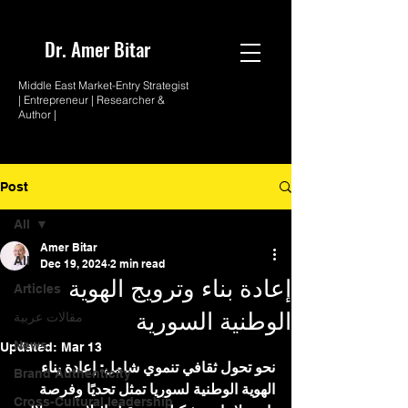
Dr. Amer
Bitar
Middle East Market-
Entry Strategist
| Entrepreneur |
Researcher &
Author |
Post
All
Amer Bitar
All
Dec 19, 2024
2 min read
إعادة بناء وترويج الهوية
Articles
الوطنية السورية
مقالات عربية
News
Updated:
Mar 13
نحو تحول ثقافي تنموي شامل: إعادة بناء 
Brand Authenticity
الهوية الوطنية لسوريا تمثل تحديًا وفرصة 
Cross-Cultural leadership