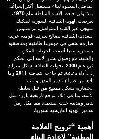
الماضي المشوه لبناء مستقبل أكثر إشراقًا.
منذ تولي حافظ الأسد السلطة عام 1970، 
تعرضت الهوية الثقافية السورية لتفكيك 
منهجي عبر القمع المتواصل. تم تهميش 
التعددية الثقافية لصالح سردية قومية عربية 
صارمة تخفي في جوهرها طائفية ومناطقية 
مستترة، بينما قُمعت الحريات الفكرية 
والفنية. مع وصول بشار الأسد إلى الحكم 
في عام 2000، تحولت الثقافة بشكل متزايد 
إلى أداة دعائية. ثم جاءت انتفاضة 2011 وما 
تلاها من صراع لتدمر المدن والبنية 
الحضارية بشكل ممنهج من قبل سلطة 
الأسد، بما في ذلك مواقع تاريخية بارزة مثل 
تدمر ومدينة حلب القديمة، مما مثل رمزًا 
لتدمير الهوية التاريخية لسوريا.
أهمية “ترويج العلامة 
الوطنية” لإعادة البناء