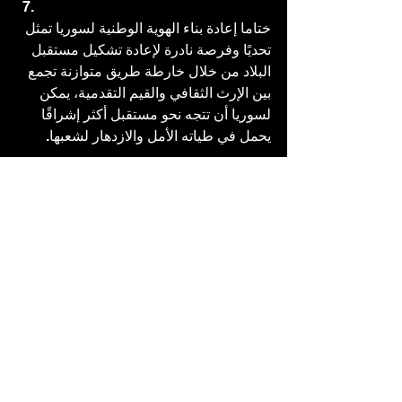
ختاما إعادة بناء الهوية الوطنية لسوريا تمثل 
تحديًا وفرصة نادرة لإعادة تشكيل مستقبل 
البلاد من خلال خارطة طريق متوازنة تجمع 
بين الإرث الثقافي والقيم التقدمية، يمكن 
لسوريا أن تتجه نحو مستقبل أكثر إشراقًا 
يحمل في طياته الأمل والازدهار لشعبها.
Syrian Identity
Post-Conflict Recovery
سوريا
إعادة بناء سوريا
الهوية الوطنية السورية
التعافي الوطني
الحوكمة
إعادة الإعمار
الثقافة السورية
بناء الهوية
العلامة الوطنية
الشباب السوري
Nation Branding Syria
مقالات عربية
Middle East Insights